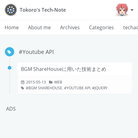
Tokoro's Tech-Note
Home
About me
Archives
Categories
techa
#Youtube API
BGM ShareHouseに用いた技術まとめ
2015-05-13
WEB
BGM SHAREHOUSE
,
YOUTUBE API
,
JQUERY
ADS