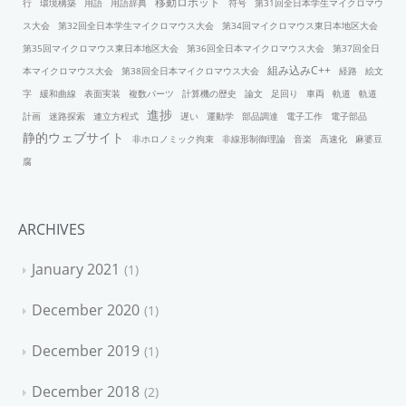
移動ロボット
行
環境構築
用語
用語辞典
符号
第31回全日本学生マイクロマウ
ス大会
第32回全日本学生マイクロマウス大会
第34回マイクロマウス東日本地区大会
第35回マイクロマウス東日本地区大会
第36回全日本マイクロマウス大会
第37回全日
組み込みC++
本マイクロマウス大会
第38回全日本マイクロマウス大会
経路
絵文
字
緩和曲線
表面実装
複数パーツ
計算機の歴史
論文
足回り
車両
軌道
軌道
進捗
計画
迷路探索
連立方程式
遅い
運動学
部品調達
電子工作
電子部品
静的ウェブサイト
非ホロノミック拘束
非線形制御理論
音楽
高速化
麻婆豆
腐
ARCHIVES
January 2021
1
December 2020
1
December 2019
1
December 2018
2