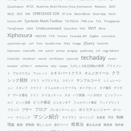
Quadruptor
RTOS
Realtime_Multi-Person_Pose_Estimation
Rebates
SDIO
SPRESENSE SDK
SE(3)
SICE
SIM
ST-Link
SketchBook
Slack App
Slack
Symbolic Math Toolbox
Events API
TD-PSOLA
TWE-Lite
TeX
ThingSpeak
Vert
Undocumented
ThingTweet
UNIX
UserLAnd
VNC
Wine
Xiphosura
YMZ294
YTN
Yenten
Youtube API
ZigBee
coincheck
jQuery
cpuminer-opt
curl
fcitx
handel.mat
iPad
image
latexmk
libamaze
matcaffe
nsh
patch
pretty
progisp
publickey
rcS
rogy Advent
techaday
Calendar
sendmail
sound
stm32plus
systcraft
texeci
textpos
uClibc++
webwrite
why
zappa
たのしい3次元回転の世界
アライメン
クラ
エキスパートクラス
オムニホイール
ト
アルゴリズム
ウォレット
シック競技
サンプルコード
グラフ
ケプストラム
コマンド
シミュレーシ
ョン
スタンプ
スライド
スリムロボットケーブル
タイプセット
タブ補完
デジモ
デ
データ通信
ドイツ
ナイロンナット
ネタ
ハフ変換
ハンダ付け
ビットフィー
ピッチ推定
ルド
ビット演算
ピニオンギア
フォルマント推定
フットプリント
ブログ
ブザー
ボイスチェンジャー
フランス
プレゼンテーション
ボーレ
マシン紹介
制御
ート
マイニング
ライブラリ
ローミング
光造形
円天
暗算法
理論
動画
壁制御
怪しいもの
改行コード
書き込み器
構造体
海外旅