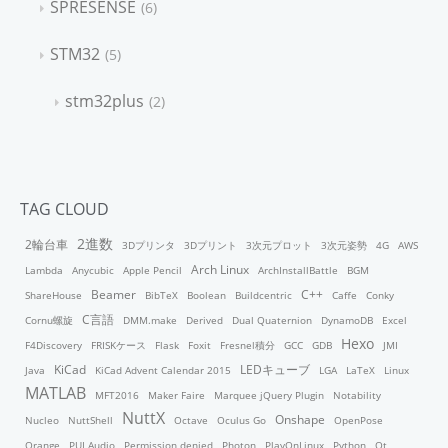
SPRESENSE
6
STM32
5
stm32plus
2
TAG CLOUD
2進数
2輪台車
3Dプリンタ
3Dプリント
3次元プロット
3次元姿勢
4G
AWS
Arch Linux
Lambda
Anycubic
Apple Pencil
ArchInstallBattle
BGM
Beamer
C++
ShareHouse
BibTeX
Boolean
Buildcentric
Caffe
Conky
C言語
Cornu螺旋
DMM.make
Derived
Dual Quaternion
DynamoDB
Excel
Hexo
F4Discovery
FRISKケース
Flask
Foxit
Fresnel積分
GCC
GDB
JMI
KiCad
LEDキューブ
Java
KiCad Advent Calendar 2015
LGA
LaTeX
Linux
MATLAB
MFT2016
Maker Faire
Marquee jQuery Plugin
Notability
NuttX
Onshape
Nucleo
NuttShell
Octave
Oculus Go
OpenPose
Orange
PUI Audio
Permission denied
Photon
PlayOnLinux
Python
Qt