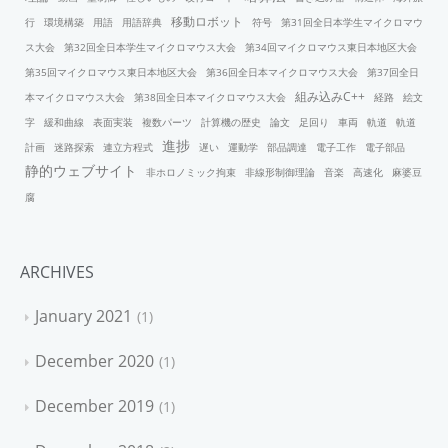
移動ロボット
行
環境構築
用語
用語辞典
符号
第31回全日本学生マイクロマウ
ス大会
第32回全日本学生マイクロマウス大会
第34回マイクロマウス東日本地区大会
第35回マイクロマウス東日本地区大会
第36回全日本マイクロマウス大会
第37回全日
組み込みC++
本マイクロマウス大会
第38回全日本マイクロマウス大会
経路
絵文
字
緩和曲線
表面実装
複数パーツ
計算機の歴史
論文
足回り
車両
軌道
軌道
進捗
計画
迷路探索
連立方程式
遅い
運動学
部品調達
電子工作
電子部品
静的ウェブサイト
非ホロノミック拘束
非線形制御理論
音楽
高速化
麻婆豆
腐
ARCHIVES
January 2021
1
December 2020
1
December 2019
1