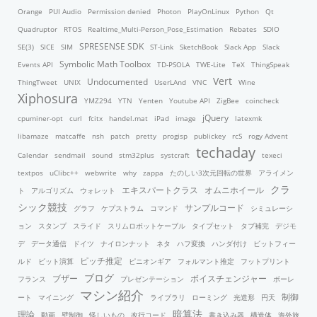
Orange
PUI Audio
Permission denied
Photon
PlayOnLinux
Python
Qt
Quadruptor
RTOS
Realtime_Multi-Person_Pose_Estimation
Rebates
SDIO
SPRESENSE SDK
SE(3)
SICE
SIM
ST-Link
SketchBook
Slack App
Slack
Symbolic Math Toolbox
Events API
TD-PSOLA
TWE-Lite
TeX
ThingSpeak
Vert
Undocumented
ThingTweet
UNIX
UserLAnd
VNC
Wine
Xiphosura
YMZ294
YTN
Yenten
Youtube API
ZigBee
coincheck
jQuery
cpuminer-opt
curl
fcitx
handel.mat
iPad
image
latexmk
libamaze
matcaffe
nsh
patch
pretty
progisp
publickey
rcS
rogy Advent
techaday
Calendar
sendmail
sound
stm32plus
systcraft
texeci
textpos
uClibc++
webwrite
why
zappa
たのしい3次元回転の世界
アライメン
クラ
エキスパートクラス
オムニホイール
ト
アルゴリズム
ウォレット
シック競技
サンプルコード
グラフ
ケプストラム
コマンド
シミュレーシ
ョン
スタンプ
スライド
スリムロボットケーブル
タイプセット
タブ補完
デジモ
デ
データ通信
ドイツ
ナイロンナット
ネタ
ハフ変換
ハンダ付け
ビットフィー
ピッチ推定
ルド
ビット演算
ピニオンギア
フォルマント推定
フットプリント
ブログ
ブザー
ボイスチェンジャー
フランス
プレゼンテーション
ボーレ
マシン紹介
制御
ート
マイニング
ライブラリ
ローミング
光造形
円天
暗算法
理論
動画
壁制御
怪しいもの
改行コード
書き込み器
構造体
海外旅