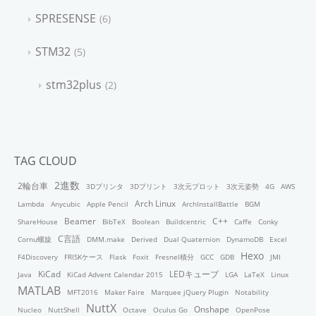
SPRESENSE
6
STM32
5
stm32plus
2
TAG CLOUD
2進数
2輪台車
3Dプリンタ
3Dプリント
3次元プロット
3次元姿勢
4G
AWS
Arch Linux
Lambda
Anycubic
Apple Pencil
ArchInstallBattle
BGM
Beamer
C++
ShareHouse
BibTeX
Boolean
Buildcentric
Caffe
Conky
C言語
Cornu螺旋
DMM.make
Derived
Dual Quaternion
DynamoDB
Excel
Hexo
F4Discovery
FRISKケース
Flask
Foxit
Fresnel積分
GCC
GDB
JMI
KiCad
LEDキューブ
Java
KiCad Advent Calendar 2015
LGA
LaTeX
Linux
MATLAB
MFT2016
Maker Faire
Marquee jQuery Plugin
Notability
NuttX
Onshape
Nucleo
NuttShell
Octave
Oculus Go
OpenPose