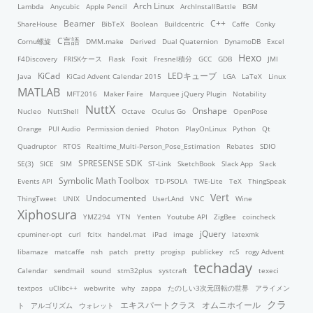
Arch Linux
Lambda
Anycubic
Apple Pencil
ArchInstallBattle
BGM
Beamer
C++
ShareHouse
BibTeX
Boolean
Buildcentric
Caffe
Conky
C言語
Cornu螺旋
DMM.make
Derived
Dual Quaternion
DynamoDB
Excel
Hexo
F4Discovery
FRISKケース
Flask
Foxit
Fresnel積分
GCC
GDB
JMI
KiCad
LEDキューブ
Java
KiCad Advent Calendar 2015
LGA
LaTeX
Linux
MATLAB
MFT2016
Maker Faire
Marquee jQuery Plugin
Notability
NuttX
Onshape
Nucleo
NuttShell
Octave
Oculus Go
OpenPose
Orange
PUI Audio
Permission denied
Photon
PlayOnLinux
Python
Qt
Quadruptor
RTOS
Realtime_Multi-Person_Pose_Estimation
Rebates
SDIO
SPRESENSE SDK
SE(3)
SICE
SIM
ST-Link
SketchBook
Slack App
Slack
Symbolic Math Toolbox
Events API
TD-PSOLA
TWE-Lite
TeX
ThingSpeak
Vert
Undocumented
ThingTweet
UNIX
UserLAnd
VNC
Wine
Xiphosura
YMZ294
YTN
Yenten
Youtube API
ZigBee
coincheck
jQuery
cpuminer-opt
curl
fcitx
handel.mat
iPad
image
latexmk
libamaze
matcaffe
nsh
patch
pretty
progisp
publickey
rcS
rogy Advent
techaday
Calendar
sendmail
sound
stm32plus
systcraft
texeci
textpos
uClibc++
webwrite
why
zappa
たのしい3次元回転の世界
アライメン
クラ
エキスパートクラス
オムニホイール
ト
アルゴリズム
ウォレット