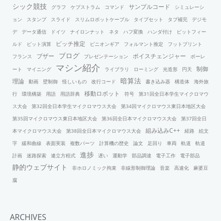
シック競技
サンプルコード
グラフ
ケプストラム
コマンド
シミュレーシ
ョン
スタンプ
スライド
スリムロボットケーブル
タイプセット
タブ補完
デジモ
デ
データ通信
ドイツ
ナイロンナット
ネタ
ハフ変換
ハンダ付け
ビットフィー
ピッチ推定
ルド
ビット演算
ピニオンギア
フォルマント推定
フットプリント
ブログ
ブザー
ボイスチェンジャー
フランス
プレゼンテーション
ボーレ
マシン紹介
制御
ート
マイニング
ライブラリ
ローミング
光造形
円天
暗算法
理論
動画
壁制御
怪しいもの
改行コード
書き込み器
構造体
海外旅
移動ロボット
行
環境構築
用語
用語辞典
符号
第31回全日本学生マイクロマウ
ス大会
第32回全日本学生マイクロマウス大会
第34回マイクロマウス東日本地区大会
第35回マイクロマウス東日本地区大会
第36回全日本マイクロマウス大会
第37回全日
組み込みC++
本マイクロマウス大会
第38回全日本マイクロマウス大会
経路
絵文
字
緩和曲線
表面実装
複数パーツ
計算機の歴史
論文
足回り
車両
軌道
軌道
進捗
計画
迷路探索
連立方程式
遅い
運動学
部品調達
電子工作
電子部品
静的ウェブサイト
非ホロノミック拘束
非線形制御理論
音楽
高速化
麻婆豆
腐
ARCHIVES