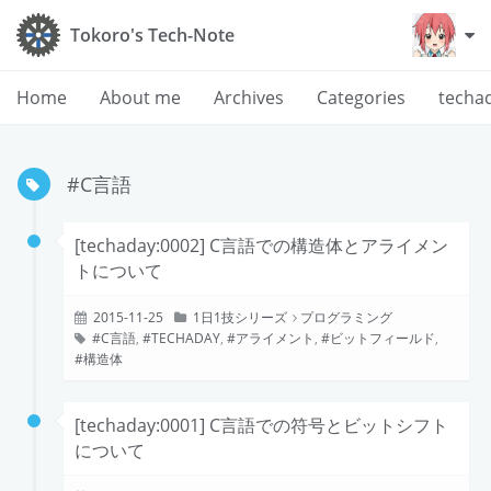
Tokoro's Tech-Note
Home
About me
Archives
Categories
techa
#C言語
[techaday:0002] C言語での構造体とアライメン
トについて
2015-11-25
1日1技シリーズ
プログラミング
C言語
,
TECHADAY
,
アライメント
,
ビットフィールド
,
構造体
[techaday:0001] C言語での符号とビットシフト
について