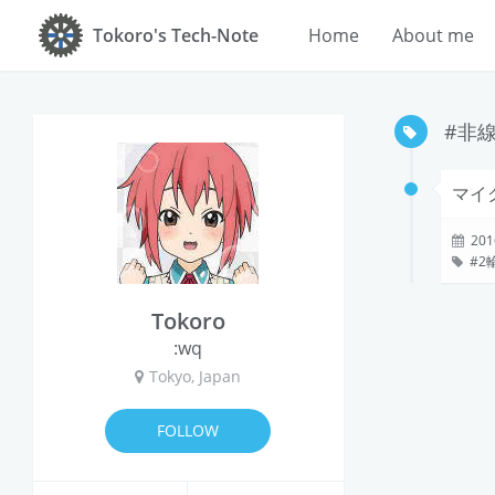
Tokoro's Tech-Note
Home
About me
#非
マイ
201
2
Tokoro
:wq
Tokyo, Japan
FOLLOW