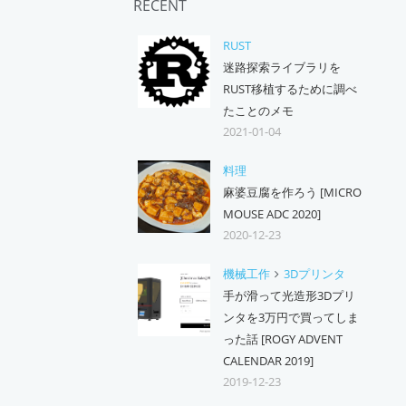
RECENT
RUST
迷路探索ライブラリを
RUST移植するために調べ
たことのメモ
2021-01-04
料理
麻婆豆腐を作ろう [MICRO
MOUSE ADC 2020]
2020-12-23
機械工作
3Dプリンタ
手が滑って光造形3Dプリ
ンタを3万円で買ってしま
った話 [ROGY ADVENT
CALENDAR 2019]
2019-12-23