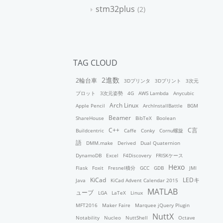
stm32plus
2
TAG CLOUD
2進数
2輪台車
3Dプリンタ
3Dプリント
3次元
プロット
3次元姿勢
4G
AWS Lambda
Anycubic
Arch Linux
Apple Pencil
ArchInstallBattle
BGM
Beamer
ShareHouse
BibTeX
Boolean
C++
C言
Buildcentric
Caffe
Conky
Cornu螺旋
語
DMM.make
Derived
Dual Quaternion
DynamoDB
Excel
F4Discovery
FRISKケース
Hexo
Flask
Foxit
Fresnel積分
GCC
GDB
JMI
KiCad
LEDキ
Java
KiCad Advent Calendar 2015
MATLAB
ューブ
LGA
LaTeX
Linux
MFT2016
Maker Faire
Marquee jQuery Plugin
NuttX
Notability
Nucleo
NuttShell
Octave