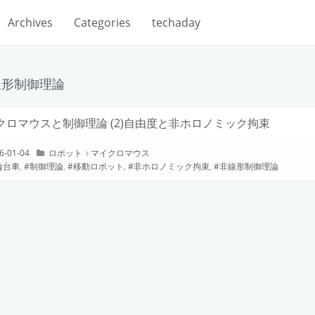
Archives
Categories
techaday
線形制御理論
クロマウスと制御理論 (2)自由度と非ホロノミック拘束
6-01-04
ロボット
マイクロマウス
輪台車
,
制御理論
,
移動ロボット
,
非ホロノミック拘束
,
非線形制御理論