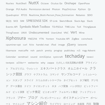
NuttX
Onshape
Nucleo
NuttShell
Octave
Oculus Go
OpenPose
Orange
PUI Audio
Permission denied
Photon
PlayOnLinux
Python
Qt
Quadruptor
RTOS
Realtime_Multi-Person_Pose_Estimation
Rebates
SDIO
SPRESENSE SDK
SE(3)
SICE
SIM
ST-Link
SketchBook
Slack App
Slack
Symbolic Math Toolbox
Events API
TD-PSOLA
TWE-Lite
TeX
ThingSpeak
Vert
Undocumented
ThingTweet
UNIX
UserLAnd
VNC
Wine
Xiphosura
YMZ294
YTN
Yenten
Youtube API
ZigBee
coincheck
jQuery
cpuminer-opt
curl
fcitx
handel.mat
iPad
image
latexmk
libamaze
matcaffe
nsh
patch
pretty
progisp
publickey
rcS
rogy Advent
techaday
Calendar
sendmail
sound
stm32plus
systcraft
texeci
textpos
uClibc++
webwrite
why
zappa
たのしい3次元回転の世界
アライメン
クラ
エキスパートクラス
オムニホイール
ト
アルゴリズム
ウォレット
シック競技
サンプルコード
グラフ
ケプストラム
コマンド
シミュレーシ
ョン
スタンプ
スライド
スリムロボットケーブル
タイプセット
タブ補完
デジモ
デ
データ通信
ドイツ
ナイロンナット
ネタ
ハフ変換
ハンダ付け
ビットフィー
ピッチ推定
ルド
ビット演算
ピニオンギア
フォルマント推定
フットプリント
ブログ
ブザー
ボイスチェンジャー
フランス
プレゼンテーション
ボーレ
マシン紹介
制御
ート
マイニング
ライブラリ
ローミング
光造形
円天