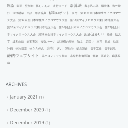
暗算法
理論
動画
壁制御
怪しいもの
改行コード
書き込み器
構造体
海外旅
移動ロボット
行
環境構築
用語
用語辞典
符号
第31回全日本学生マイクロマウ
ス大会
第32回全日本学生マイクロマウス大会
第34回マイクロマウス東日本地区大会
第35回マイクロマウス東日本地区大会
第36回全日本マイクロマウス大会
第37回全日
組み込みC++
本マイクロマウス大会
第38回全日本マイクロマウス大会
経路
絵文
字
緩和曲線
表面実装
複数パーツ
計算機の歴史
論文
足回り
車両
軌道
軌道
進捗
計画
迷路探索
連立方程式
遅い
運動学
部品調達
電子工作
電子部品
静的ウェブサイト
非ホロノミック拘束
非線形制御理論
音楽
高速化
麻婆豆
腐
ARCHIVES
January 2021
1
December 2020
1
December 2019
1