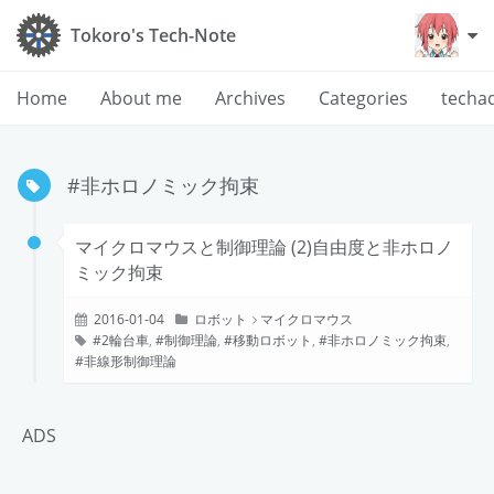
Tokoro's Tech-Note
Home
About me
Archives
Categories
techa
#非ホロノミック拘束
マイクロマウスと制御理論 (2)自由度と非ホロノ
ミック拘束
2016-01-04
ロボット
マイクロマウス
2輪台車
,
制御理論
,
移動ロボット
,
非ホロノミック拘束
,
非線形制御理論
ADS