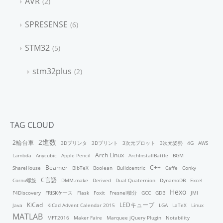
AVR
2
SPRESENSE
6
STM32
5
stm32plus
2
TAG CLOUD
2進数
2輪台車
3Dプリンタ
3Dプリント
3次元プロット
3次元姿勢
4G
AWS
Arch Linux
Lambda
Anycubic
Apple Pencil
ArchInstallBattle
BGM
Beamer
C++
ShareHouse
BibTeX
Boolean
Buildcentric
Caffe
Conky
C言語
Cornu螺旋
DMM.make
Derived
Dual Quaternion
DynamoDB
Excel
Hexo
F4Discovery
FRISKケース
Flask
Foxit
Fresnel積分
GCC
GDB
JMI
KiCad
LEDキューブ
Java
KiCad Advent Calendar 2015
LGA
LaTeX
Linux
MATLAB
MFT2016
Maker Faire
Marquee jQuery Plugin
Notability