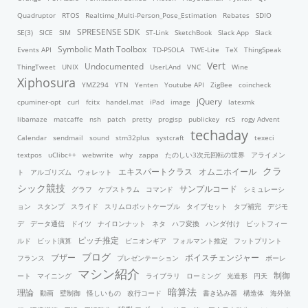
Quadruptor
RTOS
Realtime_Multi-Person_Pose_Estimation
Rebates
SDIO
SPRESENSE SDK
SE(3)
SICE
SIM
ST-Link
SketchBook
Slack App
Slack
Symbolic Math Toolbox
Events API
TD-PSOLA
TWE-Lite
TeX
ThingSpeak
Vert
Undocumented
ThingTweet
UNIX
UserLAnd
VNC
Wine
Xiphosura
YMZ294
YTN
Yenten
Youtube API
ZigBee
coincheck
jQuery
cpuminer-opt
curl
fcitx
handel.mat
iPad
image
latexmk
libamaze
matcaffe
nsh
patch
pretty
progisp
publickey
rcS
rogy Advent
techaday
Calendar
sendmail
sound
stm32plus
systcraft
texeci
textpos
uClibc++
webwrite
why
zappa
たのしい3次元回転の世界
アライメン
クラ
エキスパートクラス
オムニホイール
ト
アルゴリズム
ウォレット
シック競技
サンプルコード
グラフ
ケプストラム
コマンド
シミュレーシ
ョン
スタンプ
スライド
スリムロボットケーブル
タイプセット
タブ補完
デジモ
デ
データ通信
ドイツ
ナイロンナット
ネタ
ハフ変換
ハンダ付け
ビットフィー
ピッチ推定
ルド
ビット演算
ピニオンギア
フォルマント推定
フットプリント
ブログ
ブザー
ボイスチェンジャー
フランス
プレゼンテーション
ボーレ
マシン紹介
制御
ート
マイニング
ライブラリ
ローミング
光造形
円天
暗算法
理論
動画
壁制御
怪しいもの
改行コード
書き込み器
構造体
海外旅