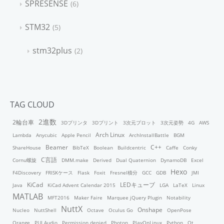
SPRESENSE
6
STM32
5
stm32plus
2
TAG CLOUD
2進数
2輪台車
3Dプリンタ
3Dプリント
3次元プロット
3次元姿勢
4G
AWS
Arch Linux
Lambda
Anycubic
Apple Pencil
ArchInstallBattle
BGM
Beamer
C++
ShareHouse
BibTeX
Boolean
Buildcentric
Caffe
Conky
C言語
Cornu螺旋
DMM.make
Derived
Dual Quaternion
DynamoDB
Excel
Hexo
F4Discovery
FRISKケース
Flask
Foxit
Fresnel積分
GCC
GDB
JMI
KiCad
LEDキューブ
Java
KiCad Advent Calendar 2015
LGA
LaTeX
Linux
MATLAB
MFT2016
Maker Faire
Marquee jQuery Plugin
Notability
NuttX
Onshape
Nucleo
NuttShell
Octave
Oculus Go
OpenPose
Orange
PUI Audio
Permission denied
Photon
PlayOnLinux
Python
Qt