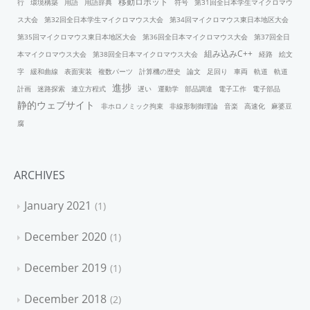
移動ロボット
行
環境構築
用語
用語辞典
符号
第31回全日本学生マイクロマウ
ス大会
第32回全日本学生マイクロマウス大会
第34回マイクロマウス東日本地区大会
第35回マイクロマウス東日本地区大会
第36回全日本マイクロマウス大会
第37回全日
組み込みC++
本マイクロマウス大会
第38回全日本マイクロマウス大会
経路
絵文
字
緩和曲線
表面実装
複数パーツ
計算機の歴史
論文
足回り
車両
軌道
軌道
進捗
計画
迷路探索
連立方程式
遅い
運動学
部品調達
電子工作
電子部品
静的ウェブサイト
非ホロノミック拘束
非線形制御理論
音楽
高速化
麻婆豆
腐
ARCHIVES
January 2021
1
December 2020
1
December 2019
1
December 2018
2