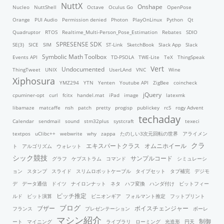
NuttX
Onshape
Nucleo
NuttShell
Octave
Oculus Go
OpenPose
Orange
PUI Audio
Permission denied
Photon
PlayOnLinux
Python
Qt
Quadruptor
RTOS
Realtime_Multi-Person_Pose_Estimation
Rebates
SDIO
SPRESENSE SDK
SE(3)
SICE
SIM
ST-Link
SketchBook
Slack App
Slack
Symbolic Math Toolbox
Events API
TD-PSOLA
TWE-Lite
TeX
ThingSpeak
Vert
Undocumented
ThingTweet
UNIX
UserLAnd
VNC
Wine
Xiphosura
YMZ294
YTN
Yenten
Youtube API
ZigBee
coincheck
jQuery
cpuminer-opt
curl
fcitx
handel.mat
iPad
image
latexmk
libamaze
matcaffe
nsh
patch
pretty
progisp
publickey
rcS
rogy Advent
techaday
Calendar
sendmail
sound
stm32plus
systcraft
texeci
textpos
uClibc++
webwrite
why
zappa
たのしい3次元回転の世界
アライメン
クラ
エキスパートクラス
オムニホイール
ト
アルゴリズム
ウォレット
シック競技
サンプルコード
グラフ
ケプストラム
コマンド
シミュレーシ
ョン
スタンプ
スライド
スリムロボットケーブル
タイプセット
タブ補完
デジモ
デ
データ通信
ドイツ
ナイロンナット
ネタ
ハフ変換
ハンダ付け
ビットフィー
ピッチ推定
ルド
ビット演算
ピニオンギア
フォルマント推定
フットプリント
ブログ
ブザー
ボイスチェンジャー
フランス
プレゼンテーション
ボーレ
マシン紹介
制御
ート
マイニング
ライブラリ
ローミング
光造形
円天