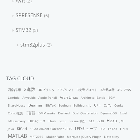
AVR
2
SPRESENSE
6
STM32
5
stm32plus
2
TAG CLOUD
2進数
2輪台車
3Dプリンタ
3Dプリント
3次元プロット
3次元姿勢
4G
AWS
Arch Linux
Lambda
Anycubic
Apple Pencil
ArchInstallBattle
BGM
Beamer
C++
ShareHouse
BibTeX
Boolean
Buildcentric
Caffe
Conky
C言語
Cornu螺旋
DMM.make
Derived
Dual Quaternion
DynamoDB
Excel
Hexo
F4Discovery
FRISKケース
Flask
Foxit
Fresnel積分
GCC
GDB
JMI
KiCad
LEDキューブ
Java
KiCad Advent Calendar 2015
LGA
LaTeX
Linux
MATLAB
MFT2016
Maker Faire
Marquee jQuery Plugin
Notability