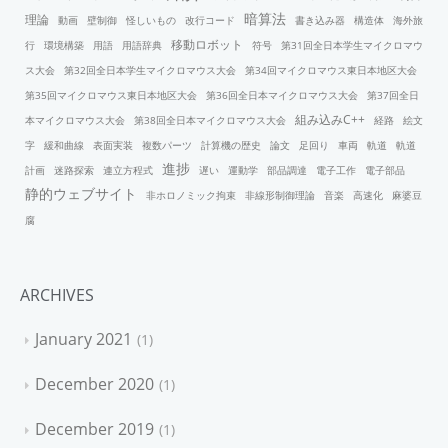
暗算法
理論
動画
壁制御
怪しいもの
改行コード
書き込み器
構造体
海外旅
移動ロボット
行
環境構築
用語
用語辞典
符号
第31回全日本学生マイクロマウ
ス大会
第32回全日本学生マイクロマウス大会
第34回マイクロマウス東日本地区大会
第35回マイクロマウス東日本地区大会
第36回全日本マイクロマウス大会
第37回全日
組み込みC++
本マイクロマウス大会
第38回全日本マイクロマウス大会
経路
絵文
字
緩和曲線
表面実装
複数パーツ
計算機の歴史
論文
足回り
車両
軌道
軌道
進捗
計画
迷路探索
連立方程式
遅い
運動学
部品調達
電子工作
電子部品
静的ウェブサイト
非ホロノミック拘束
非線形制御理論
音楽
高速化
麻婆豆
腐
ARCHIVES
January 2021
1
December 2020
1
December 2019
1