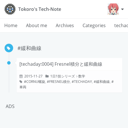
Tokoro's Tech-Note
Home
About me
Archives
Categories
techa
#緩和曲線
[techaday:0004] Fresnel積分と緩和曲線
2015-11-27
1日1技シリーズ
数学
CORNU螺旋
,
FRESNEL積分
,
TECHADAY
,
緩和曲線
,
車両
ADS