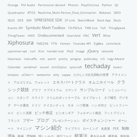
Orange
PUI Audio
Permission denied
Photon
PlayOnLinux
Python
Qt
Quadruptor
RTOS
Realtime_Multi-Person_Pose_Estimation
Rebates
SDIO
SPRESENSE SDK
SE(3)
SICE
SIM
ST-Link
SketchBook
Slack App
Slack
Symbolic Math Toolbox
Events API
TD-PSOLA
TWE-Lite
TeX
ThingSpeak
Vert
Undocumented
ThingTweet
UNIX
UserLAnd
VNC
Wine
Xiphosura
YMZ294
YTN
Yenten
Youtube API
ZigBee
coincheck
jQuery
cpuminer-opt
curl
fcitx
handel.mat
iPad
image
latexmk
libamaze
matcaffe
nsh
patch
pretty
progisp
publickey
rcS
rogy Advent
techaday
Calendar
sendmail
sound
stm32plus
systcraft
texeci
textpos
uClibc++
webwrite
why
zappa
たのしい3次元回転の世界
アライメン
クラ
エキスパートクラス
オムニホイール
ト
アルゴリズム
ウォレット
シック競技
サンプルコード
グラフ
ケプストラム
コマンド
シミュレーシ
ョン
スタンプ
スライド
スリムロボットケーブル
タイプセット
タブ補完
デジモ
デ
データ通信
ドイツ
ナイロンナット
ネタ
ハフ変換
ハンダ付け
ビットフィー
ピッチ推定
ルド
ビット演算
ピニオンギア
フォルマント推定
フットプリント
ブログ
ブザー
ボイスチェンジャー
フランス
プレゼンテーション
ボーレ
マシン紹介
制御
ート
マイニング
ライブラリ
ローミング
光造形
円天
暗算法
理論
動画
壁制御
怪しいもの
改行コード
書き込み器
構造体
海外旅