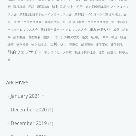
移動ロボット
行
環境構築
用語
用語辞典
符号
第31回全日本学生マイクロマウ
ス大会
第32回全日本学生マイクロマウス大会
第34回マイクロマウス東日本地区大会
第35回マイクロマウス東日本地区大会
第36回全日本マイクロマウス大会
第37回全日
組み込みC++
本マイクロマウス大会
第38回全日本マイクロマウス大会
経路
絵文
字
緩和曲線
表面実装
複数パーツ
計算機の歴史
論文
足回り
車両
軌道
軌道
進捗
計画
迷路探索
連立方程式
遅い
運動学
部品調達
電子工作
電子部品
静的ウェブサイト
非ホロノミック拘束
非線形制御理論
音楽
高速化
麻婆豆
腐
ARCHIVES
January 2021
1
December 2020
1
December 2019
1