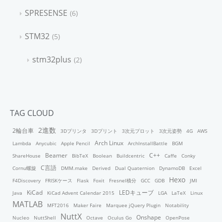
SPRESENSE
6
STM32
5
stm32plus
2
TAG CLOUD
2進数
2輪台車
3Dプリンタ
3Dプリント
3次元プロット
3次元姿勢
4G
AWS
Arch Linux
Lambda
Anycubic
Apple Pencil
ArchInstallBattle
BGM
Beamer
C++
ShareHouse
BibTeX
Boolean
Buildcentric
Caffe
Conky
C言語
Cornu螺旋
DMM.make
Derived
Dual Quaternion
DynamoDB
Excel
Hexo
F4Discovery
FRISKケース
Flask
Foxit
Fresnel積分
GCC
GDB
JMI
KiCad
LEDキューブ
Java
KiCad Advent Calendar 2015
LGA
LaTeX
Linux
MATLAB
MFT2016
Maker Faire
Marquee jQuery Plugin
Notability
NuttX
Onshape
Nucleo
NuttShell
Octave
Oculus Go
OpenPose