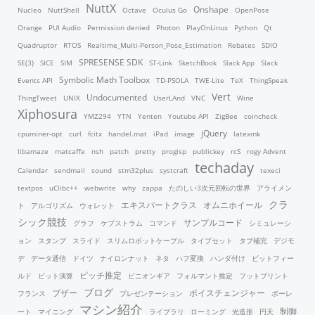
NuttX
Onshape
Nucleo
NuttShell
Octave
Oculus Go
OpenPose
Orange
PUI Audio
Permission denied
Photon
PlayOnLinux
Python
Qt
Quadruptor
RTOS
Realtime_Multi-Person_Pose_Estimation
Rebates
SDIO
SPRESENSE SDK
SE(3)
SICE
SIM
ST-Link
SketchBook
Slack App
Slack
Symbolic Math Toolbox
Events API
TD-PSOLA
TWE-Lite
TeX
ThingSpeak
Vert
Undocumented
ThingTweet
UNIX
UserLAnd
VNC
Wine
Xiphosura
YMZ294
YTN
Yenten
Youtube API
ZigBee
coincheck
jQuery
cpuminer-opt
curl
fcitx
handel.mat
iPad
image
latexmk
libamaze
matcaffe
nsh
patch
pretty
progisp
publickey
rcS
rogy Advent
techaday
Calendar
sendmail
sound
stm32plus
systcraft
texeci
textpos
uClibc++
webwrite
why
zappa
たのしい3次元回転の世界
アライメン
クラ
エキスパートクラス
オムニホイール
ト
アルゴリズム
ウォレット
シック競技
サンプルコード
グラフ
ケプストラム
コマンド
シミュレーシ
ョン
スタンプ
スライド
スリムロボットケーブル
タイプセット
タブ補完
デジモ
デ
データ通信
ドイツ
ナイロンナット
ネタ
ハフ変換
ハンダ付け
ビットフィー
ピッチ推定
ルド
ビット演算
ピニオンギア
フォルマント推定
フットプリント
ブログ
ブザー
ボイスチェンジャー
フランス
プレゼンテーション
ボーレ
マシン紹介
制御
ート
マイニング
ライブラリ
ローミング
光造形
円天