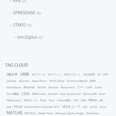
AVR
2
SPRESENSE
6
STM32
5
stm32plus
2
TAG CLOUD
2進数
2輪台車
3Dプリンタ
3Dプリント
3次元プロット
3次元姿勢
4G
AWS
Arch Linux
Lambda
Anycubic
Apple Pencil
ArchInstallBattle
BGM
Beamer
C++
ShareHouse
BibTeX
Boolean
Buildcentric
Caffe
Conky
C言語
Cornu螺旋
DMM.make
Derived
Dual Quaternion
DynamoDB
Excel
Hexo
F4Discovery
FRISKケース
Flask
Foxit
Fresnel積分
GCC
GDB
JMI
KiCad
LEDキューブ
Java
KiCad Advent Calendar 2015
LGA
LaTeX
Linux
MATLAB
MFT2016
Maker Faire
Marquee jQuery Plugin
Notability