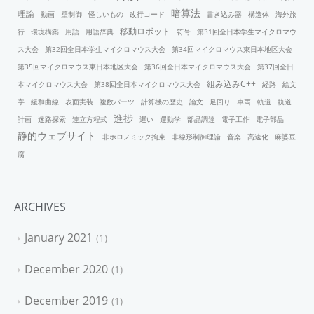
暗算法
理論
動画
壁制御
怪しいもの
改行コード
書き込み器
構造体
海外旅
移動ロボット
行
環境構築
用語
用語辞典
符号
第31回全日本学生マイクロマウ
ス大会
第32回全日本学生マイクロマウス大会
第34回マイクロマウス東日本地区大会
第35回マイクロマウス東日本地区大会
第36回全日本マイクロマウス大会
第37回全日
組み込みC++
本マイクロマウス大会
第38回全日本マイクロマウス大会
経路
絵文
字
緩和曲線
表面実装
複数パーツ
計算機の歴史
論文
足回り
車両
軌道
軌道
進捗
計画
迷路探索
連立方程式
遅い
運動学
部品調達
電子工作
電子部品
静的ウェブサイト
非ホロノミック拘束
非線形制御理論
音楽
高速化
麻婆豆
腐
ARCHIVES
January 2021
1
December 2020
1
December 2019
1