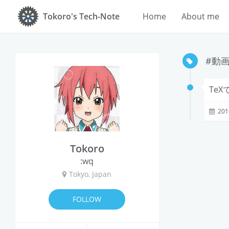
Tokoro's Tech-Note
Home
About me
#動
TeX
201
Tokoro
:wq
Tokyo, Japan
FOLLOW