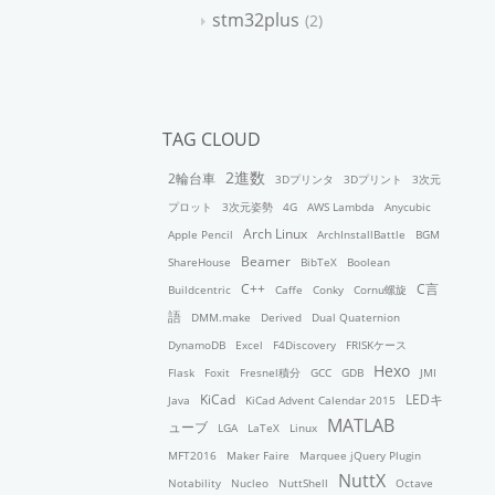
stm32plus
2
TAG CLOUD
2進数
2輪台車
3Dプリンタ
3Dプリント
3次元
プロット
3次元姿勢
4G
AWS Lambda
Anycubic
Arch Linux
Apple Pencil
ArchInstallBattle
BGM
Beamer
ShareHouse
BibTeX
Boolean
C++
C言
Buildcentric
Caffe
Conky
Cornu螺旋
語
DMM.make
Derived
Dual Quaternion
DynamoDB
Excel
F4Discovery
FRISKケース
Hexo
Flask
Foxit
Fresnel積分
GCC
GDB
JMI
KiCad
LEDキ
Java
KiCad Advent Calendar 2015
MATLAB
ューブ
LGA
LaTeX
Linux
MFT2016
Maker Faire
Marquee jQuery Plugin
NuttX
Notability
Nucleo
NuttShell
Octave