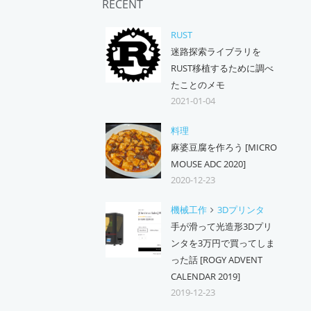
RECENT
RUST
迷路探索ライブラリを
RUST移植するために調べ
たことのメモ
2021-01-04
料理
麻婆豆腐を作ろう [MICRO
MOUSE ADC 2020]
2020-12-23
機械工作
3Dプリンタ
手が滑って光造形3Dプリ
ンタを3万円で買ってしま
った話 [ROGY ADVENT
CALENDAR 2019]
2019-12-23