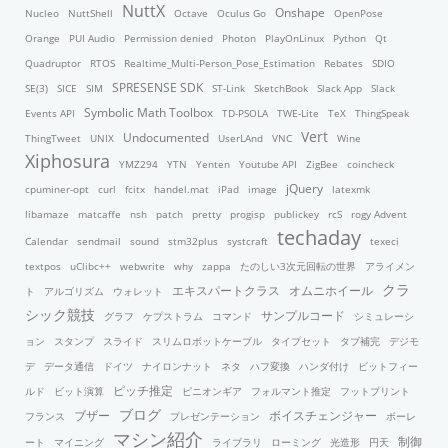
NuttX
Onshape
Nucleo
NuttShell
Octave
Oculus Go
OpenPose
Orange
PUI Audio
Permission denied
Photon
PlayOnLinux
Python
Qt
Quadruptor
RTOS
Realtime_Multi-Person_Pose_Estimation
Rebates
SDIO
SPRESENSE SDK
SE(3)
SICE
SIM
ST-Link
SketchBook
Slack App
Slack
Symbolic Math Toolbox
Events API
TD-PSOLA
TWE-Lite
TeX
ThingSpeak
Vert
Undocumented
ThingTweet
UNIX
UserLAnd
VNC
Wine
Xiphosura
YMZ294
YTN
Yenten
Youtube API
ZigBee
coincheck
jQuery
cpuminer-opt
curl
fcitx
handel.mat
iPad
image
latexmk
libamaze
matcaffe
nsh
patch
pretty
progisp
publickey
rcS
rogy Advent
techaday
Calendar
sendmail
sound
stm32plus
systcraft
texeci
textpos
uClibc++
webwrite
why
zappa
たのしい3次元回転の世界
アライメン
クラ
エキスパートクラス
オムニホイール
ト
アルゴリズム
ウォレット
シック競技
サンプルコード
グラフ
ケプストラム
コマンド
シミュレーシ
ョン
スタンプ
スライド
スリムロボットケーブル
タイプセット
タブ補完
デジモ
デ
データ通信
ドイツ
ナイロンナット
ネタ
ハフ変換
ハンダ付け
ビットフィー
ピッチ推定
ルド
ビット演算
ピニオンギア
フォルマント推定
フットプリント
ブログ
ブザー
ボイスチェンジャー
フランス
プレゼンテーション
ボーレ
マシン紹介
制御
ート
マイニング
ライブラリ
ローミング
光造形
円天