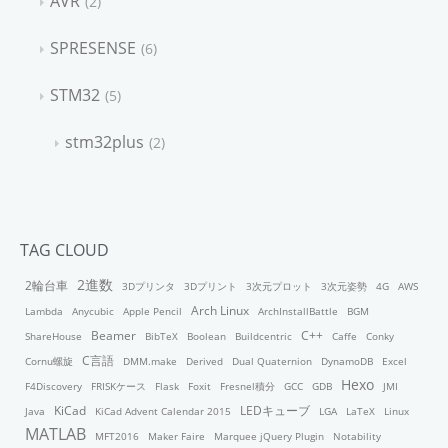
AVR
2
SPRESENSE
6
STM32
5
stm32plus
2
TAG CLOUD
2進数
2輪台車
3Dプリンタ
3Dプリント
3次元プロット
3次元姿勢
4G
AWS
Arch Linux
Lambda
Anycubic
Apple Pencil
ArchInstallBattle
BGM
Beamer
C++
ShareHouse
BibTeX
Boolean
Buildcentric
Caffe
Conky
C言語
Cornu螺旋
DMM.make
Derived
Dual Quaternion
DynamoDB
Excel
Hexo
F4Discovery
FRISKケース
Flask
Foxit
Fresnel積分
GCC
GDB
JMI
KiCad
LEDキューブ
Java
KiCad Advent Calendar 2015
LGA
LaTeX
Linux
MATLAB
MFT2016
Maker Faire
Marquee jQuery Plugin
Notability