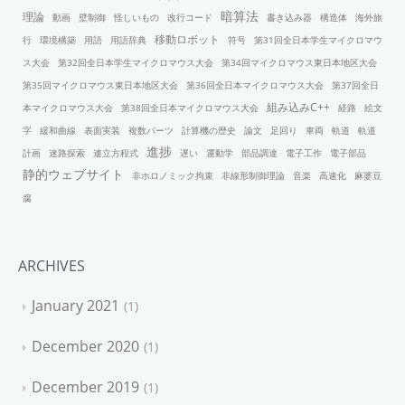
暗算法
理論
動画
壁制御
怪しいもの
改行コード
書き込み器
構造体
海外旅
移動ロボット
行
環境構築
用語
用語辞典
符号
第31回全日本学生マイクロマウ
ス大会
第32回全日本学生マイクロマウス大会
第34回マイクロマウス東日本地区大会
第35回マイクロマウス東日本地区大会
第36回全日本マイクロマウス大会
第37回全日
組み込みC++
本マイクロマウス大会
第38回全日本マイクロマウス大会
経路
絵文
字
緩和曲線
表面実装
複数パーツ
計算機の歴史
論文
足回り
車両
軌道
軌道
進捗
計画
迷路探索
連立方程式
遅い
運動学
部品調達
電子工作
電子部品
静的ウェブサイト
非ホロノミック拘束
非線形制御理論
音楽
高速化
麻婆豆
腐
ARCHIVES
January 2021
1
December 2020
1
December 2019
1