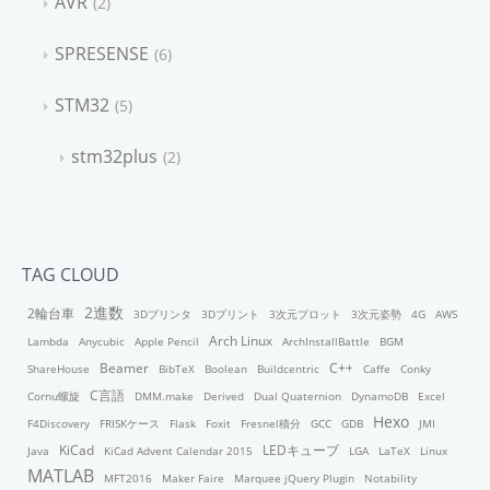
AVR
2
SPRESENSE
6
STM32
5
stm32plus
2
TAG CLOUD
2進数
2輪台車
3Dプリンタ
3Dプリント
3次元プロット
3次元姿勢
4G
AWS
Arch Linux
Lambda
Anycubic
Apple Pencil
ArchInstallBattle
BGM
Beamer
C++
ShareHouse
BibTeX
Boolean
Buildcentric
Caffe
Conky
C言語
Cornu螺旋
DMM.make
Derived
Dual Quaternion
DynamoDB
Excel
Hexo
F4Discovery
FRISKケース
Flask
Foxit
Fresnel積分
GCC
GDB
JMI
KiCad
LEDキューブ
Java
KiCad Advent Calendar 2015
LGA
LaTeX
Linux
MATLAB
MFT2016
Maker Faire
Marquee jQuery Plugin
Notability