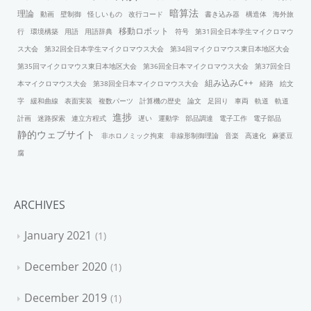
暗算法
理論
動画
壁制御
怪しいもの
改行コード
書き込み器
構造体
海外旅
移動ロボット
行
環境構築
用語
用語辞典
符号
第31回全日本学生マイクロマウ
ス大会
第32回全日本学生マイクロマウス大会
第34回マイクロマウス東日本地区大会
第35回マイクロマウス東日本地区大会
第36回全日本マイクロマウス大会
第37回全日
組み込みC++
本マイクロマウス大会
第38回全日本マイクロマウス大会
経路
絵文
字
緩和曲線
表面実装
複数パーツ
計算機の歴史
論文
足回り
車両
軌道
軌道
進捗
計画
迷路探索
連立方程式
遅い
運動学
部品調達
電子工作
電子部品
静的ウェブサイト
非ホロノミック拘束
非線形制御理論
音楽
高速化
麻婆豆
腐
ARCHIVES
January 2021
1
December 2020
1
December 2019
1