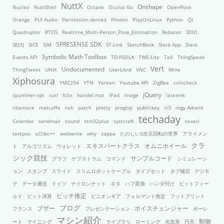
NuttX
Onshape
Nucleo
NuttShell
Octave
Oculus Go
OpenPose
Orange
PUI Audio
Permission denied
Photon
PlayOnLinux
Python
Qt
Quadruptor
RTOS
Realtime_Multi-Person_Pose_Estimation
Rebates
SDIO
SPRESENSE SDK
SE(3)
SICE
SIM
ST-Link
SketchBook
Slack App
Slack
Symbolic Math Toolbox
Events API
TD-PSOLA
TWE-Lite
TeX
ThingSpeak
Vert
Undocumented
ThingTweet
UNIX
UserLAnd
VNC
Wine
Xiphosura
YMZ294
YTN
Yenten
Youtube API
ZigBee
coincheck
jQuery
cpuminer-opt
curl
fcitx
handel.mat
iPad
image
latexmk
libamaze
matcaffe
nsh
patch
pretty
progisp
publickey
rcS
rogy Advent
techaday
Calendar
sendmail
sound
stm32plus
systcraft
texeci
textpos
uClibc++
webwrite
why
zappa
たのしい3次元回転の世界
アライメン
クラ
エキスパートクラス
オムニホイール
ト
アルゴリズム
ウォレット
シック競技
サンプルコード
グラフ
ケプストラム
コマンド
シミュレーシ
ョン
スタンプ
スライド
スリムロボットケーブル
タイプセット
タブ補完
デジモ
デ
データ通信
ドイツ
ナイロンナット
ネタ
ハフ変換
ハンダ付け
ビットフィー
ピッチ推定
ルド
ビット演算
ピニオンギア
フォルマント推定
フットプリント
ブログ
ブザー
ボイスチェンジャー
フランス
プレゼンテーション
ボーレ
マシン紹介
制御
ート
マイニング
ライブラリ
ローミング
光造形
円天