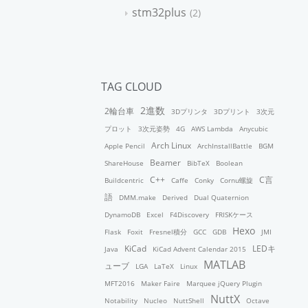
stm32plus
2
TAG CLOUD
2進数
2輪台車
3Dプリンタ
3Dプリント
3次元
プロット
3次元姿勢
4G
AWS Lambda
Anycubic
Arch Linux
Apple Pencil
ArchInstallBattle
BGM
Beamer
ShareHouse
BibTeX
Boolean
C++
C言
Buildcentric
Caffe
Conky
Cornu螺旋
語
DMM.make
Derived
Dual Quaternion
DynamoDB
Excel
F4Discovery
FRISKケース
Hexo
Flask
Foxit
Fresnel積分
GCC
GDB
JMI
KiCad
LEDキ
Java
KiCad Advent Calendar 2015
MATLAB
ューブ
LGA
LaTeX
Linux
MFT2016
Maker Faire
Marquee jQuery Plugin
NuttX
Notability
Nucleo
NuttShell
Octave