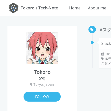
Tokoro's Tech-Note
Home
About me
#ス
Sl
201
A
スタン
Tokoro
:wq
Tokyo, Japan
FOLLOW