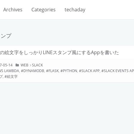
Archives
Categories
techaday
タンプ
ackの絵文字をしっかりLINEスタンプ風にするAppを書いた
7-05-14
WEB
SLACK
WS LAMBDA
,
DYNAMODB
,
FLASK
,
PYTHON
,
SLACK APP
,
SLACK EVENTS AP
プ
,
絵文字