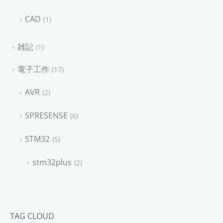
CAD
1
雑記
1
電子工作
17
AVR
2
SPRESENSE
6
STM32
5
stm32plus
2
TAG CLOUD