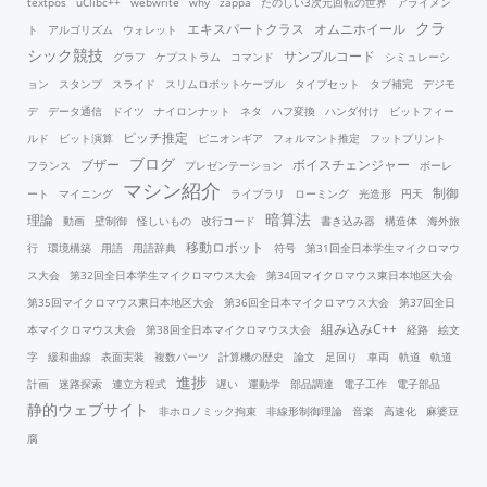
textpos
uClibc++
webwrite
why
zappa
たのしい3次元回転の世界
アライメン
クラ
エキスパートクラス
オムニホイール
ト
アルゴリズム
ウォレット
シック競技
サンプルコード
グラフ
ケプストラム
コマンド
シミュレーシ
ョン
スタンプ
スライド
スリムロボットケーブル
タイプセット
タブ補完
デジモ
デ
データ通信
ドイツ
ナイロンナット
ネタ
ハフ変換
ハンダ付け
ビットフィー
ピッチ推定
ルド
ビット演算
ピニオンギア
フォルマント推定
フットプリント
ブログ
ブザー
ボイスチェンジャー
フランス
プレゼンテーション
ボーレ
マシン紹介
制御
ート
マイニング
ライブラリ
ローミング
光造形
円天
暗算法
理論
動画
壁制御
怪しいもの
改行コード
書き込み器
構造体
海外旅
移動ロボット
行
環境構築
用語
用語辞典
符号
第31回全日本学生マイクロマウ
ス大会
第32回全日本学生マイクロマウス大会
第34回マイクロマウス東日本地区大会
第35回マイクロマウス東日本地区大会
第36回全日本マイクロマウス大会
第37回全日
組み込みC++
本マイクロマウス大会
第38回全日本マイクロマウス大会
経路
絵文
字
緩和曲線
表面実装
複数パーツ
計算機の歴史
論文
足回り
車両
軌道
軌道
進捗
計画
迷路探索
連立方程式
遅い
運動学
部品調達
電子工作
電子部品
静的ウェブサイト
非ホロノミック拘束
非線形制御理論
音楽
高速化
麻婆豆
腐