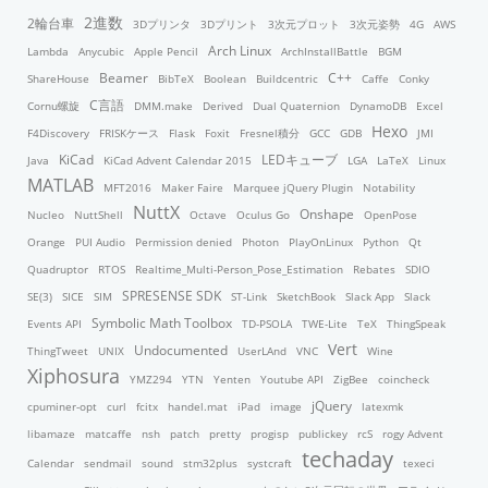
2進数
2輪台車
3Dプリンタ
3Dプリント
3次元プロット
3次元姿勢
4G
AWS
Arch Linux
Lambda
Anycubic
Apple Pencil
ArchInstallBattle
BGM
Beamer
C++
ShareHouse
BibTeX
Boolean
Buildcentric
Caffe
Conky
C言語
Cornu螺旋
DMM.make
Derived
Dual Quaternion
DynamoDB
Excel
Hexo
F4Discovery
FRISKケース
Flask
Foxit
Fresnel積分
GCC
GDB
JMI
KiCad
LEDキューブ
Java
KiCad Advent Calendar 2015
LGA
LaTeX
Linux
MATLAB
MFT2016
Maker Faire
Marquee jQuery Plugin
Notability
NuttX
Onshape
Nucleo
NuttShell
Octave
Oculus Go
OpenPose
Orange
PUI Audio
Permission denied
Photon
PlayOnLinux
Python
Qt
Quadruptor
RTOS
Realtime_Multi-Person_Pose_Estimation
Rebates
SDIO
SPRESENSE SDK
SE(3)
SICE
SIM
ST-Link
SketchBook
Slack App
Slack
Symbolic Math Toolbox
Events API
TD-PSOLA
TWE-Lite
TeX
ThingSpeak
Vert
Undocumented
ThingTweet
UNIX
UserLAnd
VNC
Wine
Xiphosura
YMZ294
YTN
Yenten
Youtube API
ZigBee
coincheck
jQuery
cpuminer-opt
curl
fcitx
handel.mat
iPad
image
latexmk
libamaze
matcaffe
nsh
patch
pretty
progisp
publickey
rcS
rogy Advent
techaday
Calendar
sendmail
sound
stm32plus
systcraft
texeci