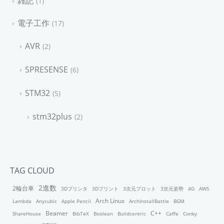
雑記
1
電子工作
17
AVR
2
SPRESENSE
6
STM32
5
stm32plus
2
TAG CLOUD
2進数
2輪台車
3Dプリンタ
3Dプリント
3次元プロット
3次元姿勢
4G
AWS
Arch Linux
Lambda
Anycubic
Apple Pencil
ArchInstallBattle
BGM
Beamer
C++
ShareHouse
BibTeX
Boolean
Buildcentric
Caffe
Conky