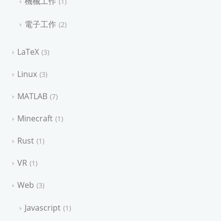
機械工作
1
電子工作
2
LaTeX
3
Linux
3
MATLAB
7
Minecraft
1
Rust
1
VR
1
Web
3
Javascript
1