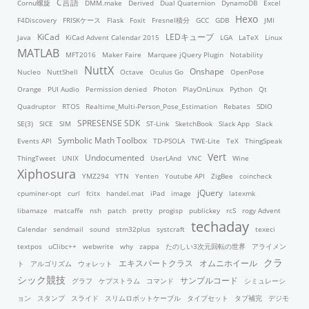
C言語
Cornu螺旋
DMM.make
Derived
Dual Quaternion
DynamoDB
Excel
Hexo
F4Discovery
FRISKケース
Flask
Foxit
Fresnel積分
GCC
GDB
JMI
KiCad
LEDキューブ
Java
KiCad Advent Calendar 2015
LGA
LaTeX
Linux
MATLAB
MFT2016
Maker Faire
Marquee jQuery Plugin
Notability
NuttX
Onshape
Nucleo
NuttShell
Octave
Oculus Go
OpenPose
Orange
PUI Audio
Permission denied
Photon
PlayOnLinux
Python
Qt
Quadruptor
RTOS
Realtime_Multi-Person_Pose_Estimation
Rebates
SDIO
SPRESENSE SDK
SE(3)
SICE
SIM
ST-Link
SketchBook
Slack App
Slack
Symbolic Math Toolbox
Events API
TD-PSOLA
TWE-Lite
TeX
ThingSpeak
Vert
Undocumented
ThingTweet
UNIX
UserLAnd
VNC
Wine
Xiphosura
YMZ294
YTN
Yenten
Youtube API
ZigBee
coincheck
jQuery
cpuminer-opt
curl
fcitx
handel.mat
iPad
image
latexmk
libamaze
matcaffe
nsh
patch
pretty
progisp
publickey
rcS
rogy Advent
techaday
Calendar
sendmail
sound
stm32plus
systcraft
texeci
textpos
uClibc++
webwrite
why
zappa
たのしい3次元回転の世界
アライメン
クラ
エキスパートクラス
オムニホイール
ト
アルゴリズム
ウォレット
シック競技
サンプルコード
グラフ
ケプストラム
コマンド
シミュレーシ
ョン
スタンプ
スライド
スリムロボットケーブル
タイプセット
タブ補完
デジモ