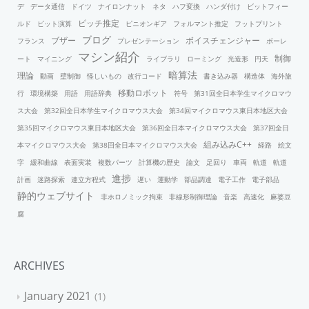
デ
データ通信
ドイツ
ナイロンナット
ネタ
ハフ変換
ハンダ付け
ビットフィー
ピッチ推定
ルド
ビット演算
ピニオンギア
フォルマント推定
フットプリント
ブログ
ブザー
ボイスチェンジャー
フランス
プレゼンテーション
ボーレ
マシン紹介
制御
ート
マイニング
ライブラリ
ローミング
光造形
円天
暗算法
理論
動画
壁制御
怪しいもの
改行コード
書き込み器
構造体
海外旅
移動ロボット
行
環境構築
用語
用語辞典
符号
第31回全日本学生マイクロマウ
ス大会
第32回全日本学生マイクロマウス大会
第34回マイクロマウス東日本地区大会
第35回マイクロマウス東日本地区大会
第36回全日本マイクロマウス大会
第37回全日
組み込みC++
本マイクロマウス大会
第38回全日本マイクロマウス大会
経路
絵文
字
緩和曲線
表面実装
複数パーツ
計算機の歴史
論文
足回り
車両
軌道
軌道
進捗
計画
迷路探索
連立方程式
遅い
運動学
部品調達
電子工作
電子部品
静的ウェブサイト
非ホロノミック拘束
非線形制御理論
音楽
高速化
麻婆豆
腐
ARCHIVES
January 2021
1