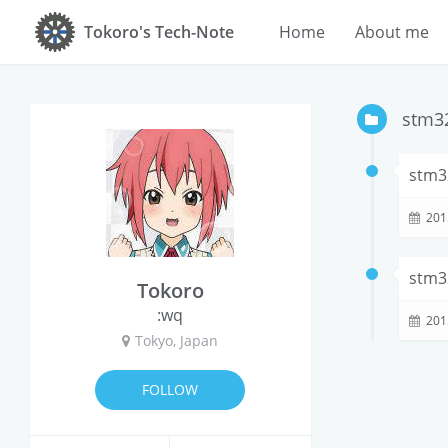
Tokoro's Tech-Note
Home
About me
stm3
stm
201
stm
Tokoro
:wq
201
Tokyo, Japan
FOLLOW