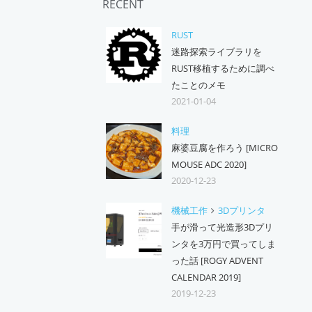
RECENT
RUST
迷路探索ライブラリを
RUST移植するために調べ
たことのメモ
2021-01-04
料理
麻婆豆腐を作ろう [MICRO
MOUSE ADC 2020]
2020-12-23
機械工作
3Dプリンタ
手が滑って光造形3Dプリ
ンタを3万円で買ってしま
った話 [ROGY ADVENT
CALENDAR 2019]
2019-12-23