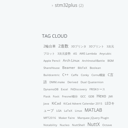
stm32plus
2
TAG CLOUD
2進数
2輪台車
3Dプリンタ
3Dプリント
3次元
プロット
3次元姿勢
4G
AWS Lambda
Anycubic
Arch Linux
Apple Pencil
ArchInstallBattle
BGM
Beamer
ShareHouse
BibTeX
Boolean
C++
C言
Buildcentric
Caffe
Conky
Cornu螺旋
語
DMM.make
Derived
Dual Quaternion
DynamoDB
Excel
F4Discovery
FRISKケース
Hexo
Flask
Foxit
Fresnel積分
GCC
GDB
JMI
KiCad
LEDキ
Java
KiCad Advent Calendar 2015
MATLAB
ューブ
LGA
LaTeX
Linux
MFT2016
Maker Faire
Marquee jQuery Plugin
NuttX
Notability
Nucleo
NuttShell
Octave