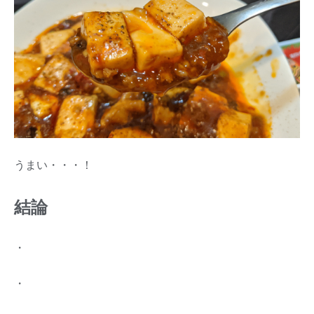
うまい・・・！
結論
・
・