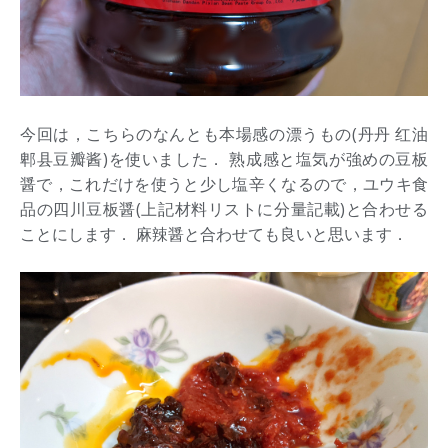
今回は，こちらのなんとも本場感の漂うもの(丹丹 红油
郫县豆瓣酱)を使いました． 熟成感と塩気が強めの豆板
醤で，これだけを使うと少し塩辛くなるので，ユウキ食
品の四川豆板醤(上記材料リストに分量記載)と合わせる
ことにします． 麻辣醤と合わせても良いと思います．