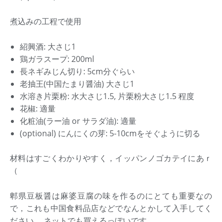
煮込みの工程で使用
紹興酒: 大さじ1
鶏ガラスープ: 200ml
長ネギみじん切り: 5cm分ぐらい
老抽王(中国たまり醤油) 大さじ1
水溶き片栗粉: 水大さじ1.5, 片栗粉大さじ1.5 程度
花椒: 適量
化粧油(ラー油 or サラダ油): 適量
(optional) にんにくの芽: 5-10cmをそぐように切る
材料はすごくわかりやすく，イッパンノゴカテイにあｒ
（
郫県豆板醤は麻婆豆腐の味を作るのにとても重要なの
で，これも中国食料品店などでなんとかして入手してく
ださい． ネットでも買えるっぽいです．