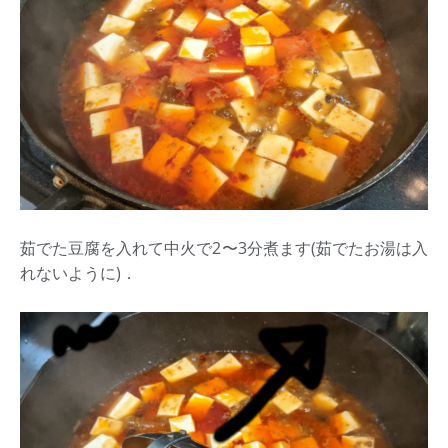
茹でた豆腐を入れて中火で2〜3分煮ます(茹でたお湯は入
れないように)．