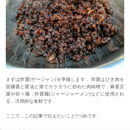
まずは炸醤(ザージャン)を準備します． 炸醤はひき肉を
甜麺醤と醤油と酒でカラカラに炒めた肉味噌で，麻婆豆
腐や担々麺，炸醤麺(ジャージャーメン)などに使用され
る，汎用的な食材です．
ここで，この記事で伝えたいこと1つめです．