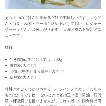
あつあつのごはんに乗せるだけで美味しいですし，うど
ん・卵黄・ねぎ・ラー油と絡めるだけでおいしいジャー
ジャーうどんが出来上がります． 日曜お昼のド安定メニ
ューです．
材料:
ひき肉(豚, 牛どちらでも): 200g
甜麺醤: 大さじ1
老抽王(中国たまり醤油): 大さじ1
紹興酒: 大さじ1
材料はすごくわかりやすく，イッパンノゴカテイにある
ものばかりですね． ないときは老抽王→濃口醤油，紹興
酒→料理酒でも構いませんが，これを機に中国食料品店