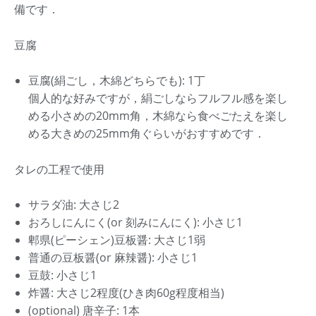
備です．
豆腐
豆腐(絹ごし，木綿どちらでも): 1丁
個人的な好みですが，絹ごしならフルフル感を楽し
める小さめの20mm角，木綿なら食べごたえを楽し
める大きめの25mm角ぐらいがおすすめです．
タレの工程で使用
サラダ油: 大さじ2
おろしにんにく(or 刻みにんにく): 小さじ1
郫県(ピーシェン)豆板醤: 大さじ1弱
普通の豆板醤(or 麻辣醤): 小さじ1
豆鼓: 小さじ1
炸醤: 大さじ2程度(ひき肉60g程度相当)
(optional) 唐辛子: 1本