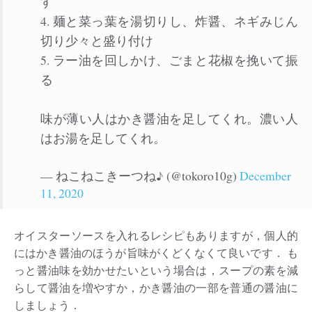
す
4. 麺と菜っ葉を湯切りし、炸醤、ネギみじん
切り少々と盛り付け
5. ラー油を回しかけ、ごまと花椒を挽いて振
る
味が薄い人はかき醤油を足してくれ。濃い人
はお湯を足してくれ。
— ねこねこきーつね♪ (@tokoro10g)
December
11, 2020
オイスターソースを入れるレシピもありますが，個人的
にはかき醤油のほうが旨味がくどくなくて良いです． も
っと醤油味を効かせたいという場合は，スープの素を減
らして醤油を増やすか，かき醤油の一部を普通の醤油に
しましょう．