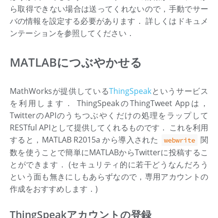
ら取得できない場合は送ってくれないので，手動でサー
バの情報を設定する必要があります． 詳しくはドキュメ
ンテーションを参照してください．
MATLABにつぶやかせる
MathWorksが提供している
ThingSpeak
というサービス
を利用します． ThingSpeakのThingTweet Appは，
TwitterのAPIのうちつぶやくだけの処理をラップして
RESTful APIとして提供してくれるものです． これを利用
すると，MATLAB R2015a から導入された
関
webwrite
数を使うことで簡単にMATLABからTwitterに投稿するこ
とができます． (セキュリティ的に若干どうなんだろう
という面も無きにしもあらずなので，専用アカウントの
作成をおすすめします．)
ThingSpeakアカウントの登録