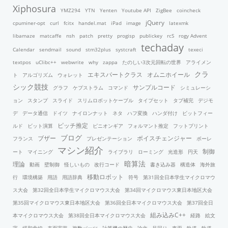
Xiphosura
YMZ294
YTN
Yenten
Youtube API
ZigBee
coincheck
jQuery
cpuminer-opt
curl
fcitx
handel.mat
iPad
image
latexmk
libamaze
matcaffe
nsh
patch
pretty
progisp
publickey
rcS
rogy Advent
techaday
Calendar
sendmail
sound
stm32plus
systcraft
texeci
textpos
uClibc++
webwrite
why
zappa
たのしい3次元回転の世界
アライメン
クラ
エキスパートクラス
オムニホイール
ト
アルゴリズム
ウォレット
シック競技
サンプルコード
グラフ
ケプストラム
コマンド
シミュレーシ
ョン
スタンプ
スライド
スリムロボットケーブル
タイプセット
タブ補完
デジモ
デ
データ通信
ドイツ
ナイロンナット
ネタ
ハフ変換
ハンダ付け
ビットフィー
ピッチ推定
ルド
ビット演算
ピニオンギア
フォルマント推定
フットプリント
ブログ
ブザー
ボイスチェンジャー
フランス
プレゼンテーション
ボーレ
マシン紹介
制御
ート
マイニング
ライブラリ
ローミング
光造形
円天
暗算法
理論
動画
壁制御
怪しいもの
改行コード
書き込み器
構造体
海外旅
移動ロボット
行
環境構築
用語
用語辞典
符号
第31回全日本学生マイクロマウ
ス大会
第32回全日本学生マイクロマウス大会
第34回マイクロマウス東日本地区大会
第35回マイクロマウス東日本地区大会
第36回全日本マイクロマウス大会
第37回全日
組み込みC++
本マイクロマウス大会
第38回全日本マイクロマウス大会
経路
絵文
字
緩和曲線
表面実装
複数パーツ
計算機の歴史
論文
足回り
車両
軌道
軌道