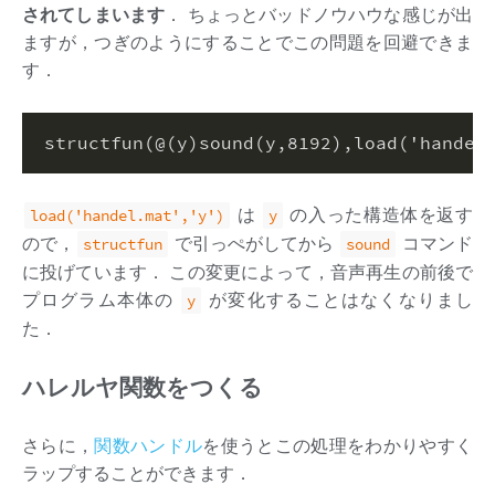
されてしまいます
． ちょっとバッドノウハウな感じが出
ますが，つぎのようにすることでこの問題を回避できま
す．
structfun(@(y)sound(y,
8192
),load(
'handel
は
の入った構造体を返す
load('handel.mat','y')
y
ので，
で引っぺがしてから
コマンド
structfun
sound
に投げています． この変更によって，音声再生の前後で
プログラム本体の
が変化することはなくなりまし
y
た．
ハレルヤ関数をつくる
さらに，
関数ハンドル
を使うとこの処理をわかりやすく
ラップすることができます．