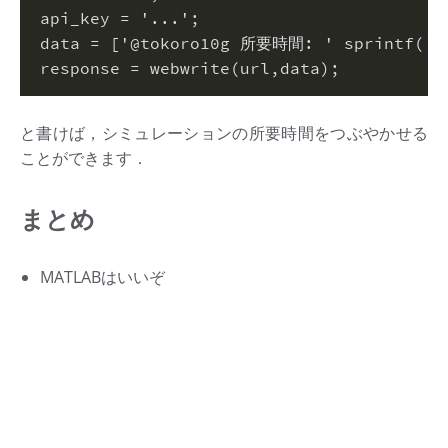
api_key = 
'...'
;
data = 
[
'@tokoro10g 所要時間: '
 sprintf(
'%
response = webwrite(url,data)
;
と書けば，シミュレーションの所要時間をつぶやかせる
ことができます．
まとめ
MATLABはいいぞ