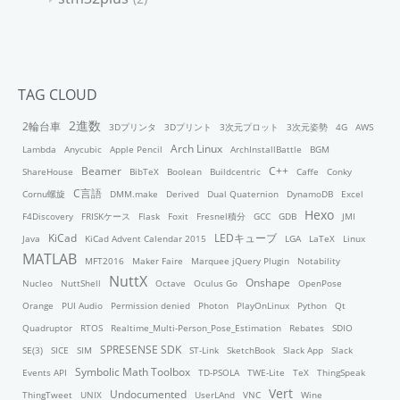
TAG CLOUD
2進数
2輪台車
3Dプリンタ
3Dプリント
3次元プロット
3次元姿勢
4G
AWS
Arch Linux
Lambda
Anycubic
Apple Pencil
ArchInstallBattle
BGM
Beamer
C++
ShareHouse
BibTeX
Boolean
Buildcentric
Caffe
Conky
C言語
Cornu螺旋
DMM.make
Derived
Dual Quaternion
DynamoDB
Excel
Hexo
F4Discovery
FRISKケース
Flask
Foxit
Fresnel積分
GCC
GDB
JMI
KiCad
LEDキューブ
Java
KiCad Advent Calendar 2015
LGA
LaTeX
Linux
MATLAB
MFT2016
Maker Faire
Marquee jQuery Plugin
Notability
NuttX
Onshape
Nucleo
NuttShell
Octave
Oculus Go
OpenPose
Orange
PUI Audio
Permission denied
Photon
PlayOnLinux
Python
Qt
Quadruptor
RTOS
Realtime_Multi-Person_Pose_Estimation
Rebates
SDIO
SPRESENSE SDK
SE(3)
SICE
SIM
ST-Link
SketchBook
Slack App
Slack
Symbolic Math Toolbox
Events API
TD-PSOLA
TWE-Lite
TeX
ThingSpeak
Vert
Undocumented
ThingTweet
UNIX
UserLAnd
VNC
Wine