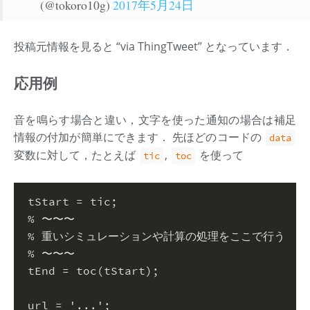
(@tokoro10g)
2017年5月24日
投稿元情報を見ると “via ThingTweet” となっています．
応用例
音を鳴らす場合と違い，文字を使った通知の場合は補足
情報の付加が簡単にできます． 先ほどのコードの
data
変数に対して，たとえば
,
を使って
tic
toc
tStart = tic
;
% 〜〜〜
% 重いシミュレーションや計算の処理をここで行う
% 〜〜〜
tEnd = toc(tStart)
;
url = 
'...'
;