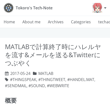
Tokoro's Tech-Note
Home
About me
Archives
Categories
techa
MATLABで計算終了時にハレルヤ
を流す&メールを送る&Twitterに
つぶやく
2017-05-24
MATLAB
THINGSPEAK
,
THINGTWEET
,
HANDEL.MAT
,
SENDMAIL
,
SOUND
,
WEBWRITE
概要