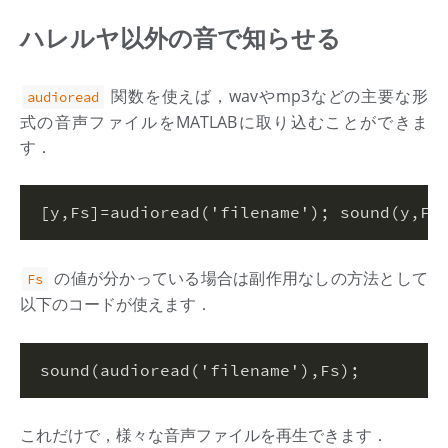
ハレルヤ以外の音で知らせる
関数を使えば，wavやmp3などの主要な形
audioread
式の音声ファイルをMATLABに取り込むことができま
す．
[
y,Fs
]
=audioread(
'filename'
)
;
 sound(y,Fs
の値が分かっている場合は副作用なしの方法として
Fs
以下のコードが使えます．
sound(audioread(
'filename'
),Fs)
;
これだけで，様々な音声ファイルを再生できます．