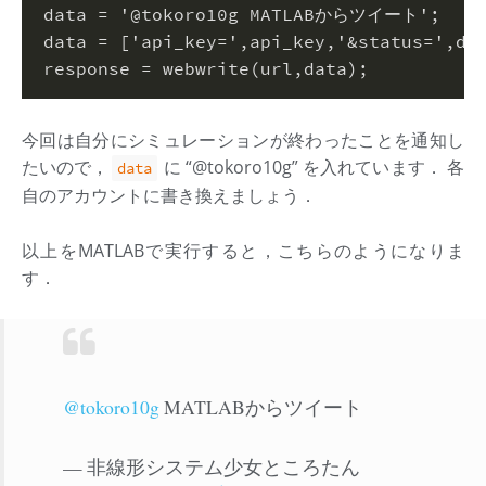
data = 
'@tokoro10g MATLABからツイート'
;
data = 
[
'api_key='
,api_key,
'&status='
,da
response = webwrite(url,data)
;
今回は自分にシミュレーションが終わったことを通知し
たいので，
に “@tokoro10g” を入れています． 各
data
自のアカウントに書き換えましょう．
以上をMATLABで実行すると，こちらのようになりま
す．
@tokoro10g
MATLABからツイート
— 非線形システム少女ところたん