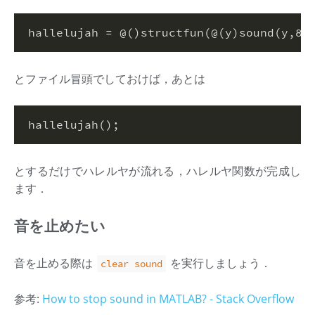
hallelujah = @()structfun(@(y)sound(y,
81
とファイル冒頭でしておけば，あとは
hallelujah()
;
とするだけでハレルヤが流れる，ハレルヤ関数が完成し
ます．
音を止めたい
音を止める際は
を実行しましょう．
clear sound
参考:
How to stop sound in MATLAB? - Stack Overflow