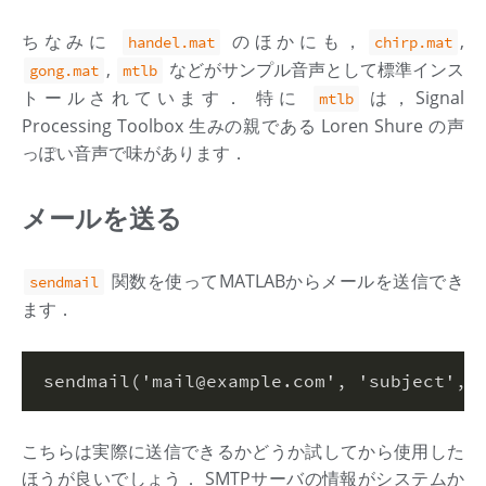
ちなみに
のほかにも，
,
handel.mat
chirp.mat
,
などがサンプル音声として標準インス
gong.mat
mtlb
トールされています． 特に
は，Signal
mtlb
Processing Toolbox 生みの親である Loren Shure の声
っぽい音声で味があります．
メールを送る
関数を使ってMATLABからメールを送信でき
sendmail
ます．
sendmail(
'mail@example.com'
, 
'subject'
, 
こちらは実際に送信できるかどうか試してから使用した
ほうが良いでしょう． SMTPサーバの情報がシステムか