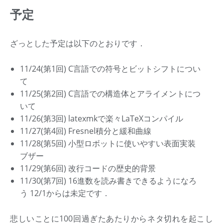
予定
ざっとした予定は以下のとおりです．
11/24(第1回) C言語での符号とビットシフトについ
て
11/25(第2回) C言語での構造体とアライメントにつ
いて
11/26(第3回) latexmkで楽々LaTeXコンパイル
11/27(第4回) Fresnel積分と緩和曲線
11/28(第5回) 小型ロボットに使いやすい表面実装
ブザー
11/29(第6回) 改行コードの歴史的背景
11/30(第7回) 16進数を読み書きできるようになろ
う 12/1からは未定です．
悲しいことに100回過ぎたあたりからネタ切れを起こし