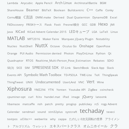
Arch Linux
Lambda
Anycubic
Apple Pencil
ArchInstallBattle
BGM
Beamer
C++
ShareHouse
BibTeX
Boolean
Buildcentric
Caffe
Conky
C言語
Cornu螺旋
DMM.make
Derived
Dual Quaternion
DynamoDB
Excel
Hexo
F4Discovery
FRISKケース
Flask
Foxit
Fresnel積分
GCC
GDB
JMI
KiCad
LEDキューブ
Java
KiCad Advent Calendar 2015
LGA
LaTeX
Linux
MATLAB
MFT2016
Maker Faire
Marquee jQuery Plugin
Notability
NuttX
Onshape
Nucleo
NuttShell
Octave
Oculus Go
OpenPose
Orange
PUI Audio
Permission denied
Photon
PlayOnLinux
Python
Qt
Quadruptor
RTOS
Realtime_Multi-Person_Pose_Estimation
Rebates
SDIO
SPRESENSE SDK
SE(3)
SICE
SIM
ST-Link
SketchBook
Slack App
Slack
Symbolic Math Toolbox
Events API
TD-PSOLA
TWE-Lite
TeX
ThingSpeak
Vert
Undocumented
ThingTweet
UNIX
UserLAnd
VNC
Wine
Xiphosura
YMZ294
YTN
Yenten
Youtube API
ZigBee
coincheck
jQuery
cpuminer-opt
curl
fcitx
handel.mat
iPad
image
latexmk
libamaze
matcaffe
nsh
patch
pretty
progisp
publickey
rcS
rogy Advent
techaday
Calendar
sendmail
sound
stm32plus
systcraft
texeci
textpos
uClibc++
webwrite
why
zappa
たのしい3次元回転の世界
アライメン
クラ
エキスパートクラス
オムニホイール
ト
アルゴリズム
ウォレット