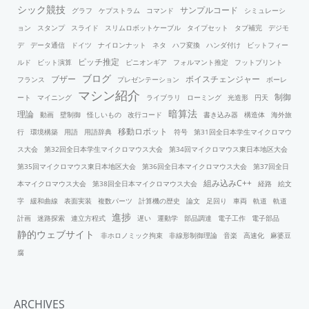
シック競技
サンプルコード
グラフ
ケプストラム
コマンド
シミュレーシ
ョン
スタンプ
スライド
スリムロボットケーブル
タイプセット
タブ補完
デジモ
デ
データ通信
ドイツ
ナイロンナット
ネタ
ハフ変換
ハンダ付け
ビットフィー
ピッチ推定
ルド
ビット演算
ピニオンギア
フォルマント推定
フットプリント
ブログ
ブザー
ボイスチェンジャー
フランス
プレゼンテーション
ボーレ
マシン紹介
制御
ート
マイニング
ライブラリ
ローミング
光造形
円天
暗算法
理論
動画
壁制御
怪しいもの
改行コード
書き込み器
構造体
海外旅
移動ロボット
行
環境構築
用語
用語辞典
符号
第31回全日本学生マイクロマウ
ス大会
第32回全日本学生マイクロマウス大会
第34回マイクロマウス東日本地区大会
第35回マイクロマウス東日本地区大会
第36回全日本マイクロマウス大会
第37回全日
組み込みC++
本マイクロマウス大会
第38回全日本マイクロマウス大会
経路
絵文
字
緩和曲線
表面実装
複数パーツ
計算機の歴史
論文
足回り
車両
軌道
軌道
進捗
計画
迷路探索
連立方程式
遅い
運動学
部品調達
電子工作
電子部品
静的ウェブサイト
非ホロノミック拘束
非線形制御理論
音楽
高速化
麻婆豆
腐
ARCHIVES